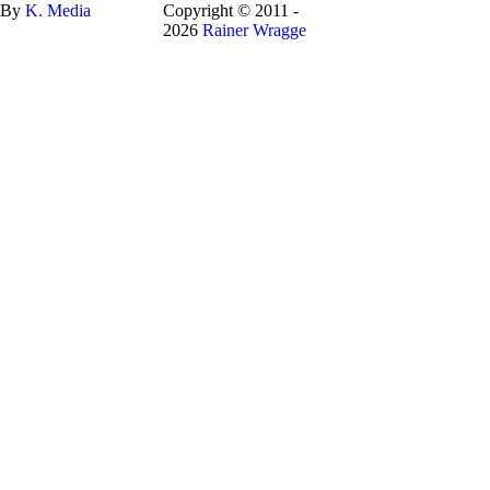
By
K.
Media
Copyright © 2011 -
2026
Rainer Wragge
Achtung! Diese Seite nutzt Cookies und
gleichartige Technologien.
Wenn Sie Ihre Browser-Settings nicht ändern, erklären Sie sich damit
einverstanden.
Weitere Informationen